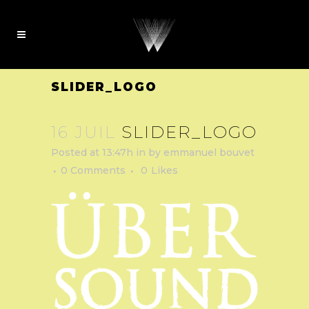
SLIDER_LOGO
16 JUIL
SLIDER_LOGO
Posted at 13:47h
in
by
emmanuel bouvet
0 Comments
0
Likes