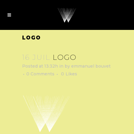
LOGO
16 JUIL
LOGO
Posted at 13:32h
in
by
emmanuel bouvet
0 Comments
0
Likes