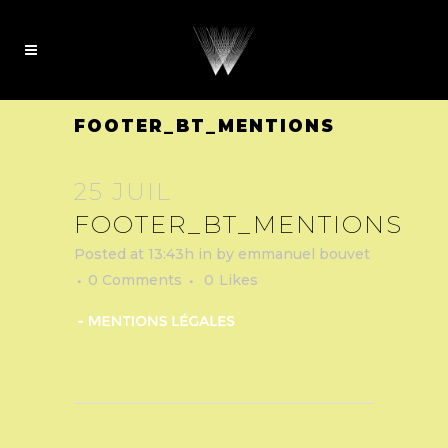
FOOTER_BT_MENTIONS
25 JUIL
FOOTER_BT_MENTIONS
Posted at 13:43h
in
by
emmanuel bouvet
0 Comments
0
Likes