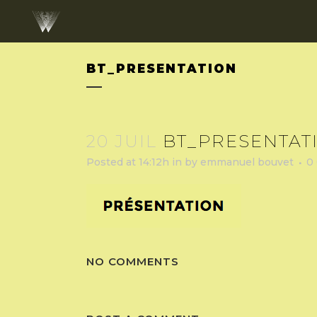
BT_PRESENTATION
20 JUIL
BT_PRESENTAT
Posted at 14:12h
in
by
emmanuel bouvet
0
NO COMMENTS